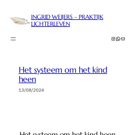
Ga
naar
INGRID WEIJERS – PRAKTIJK
de
LICHTERLEVEN
inhoud
Instagram
WhatsAp
E-mail
Het systeem om het kind
heen
13/08/2024
Het systeem om het kind heen