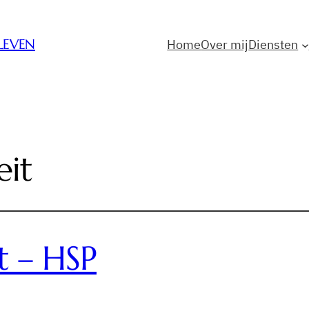
RLEVEN
Home
Over mij
Diensten
eit
t – HSP