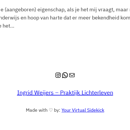
e (aangeboren) eigenschap, als je het mij vraagt, maar n
onderwijs en hoop van harte dat er meer bekendheid komt
e het…
Instagram
WhatsApp
E-mail
Ingrid Weijers – Praktijk Lichterleven
Made with ♡ by:
Your Virtual Sidekick